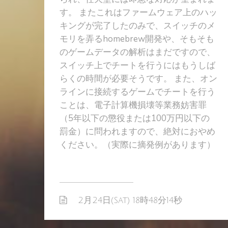
す。 またこれはファームウェア上のハッ
キングが完了したのみで、スイッチのメ
モリを弄るhomebrew開発や、そもそも
のゲームデータの解析はまだですので、
スイッチ上でチートを行うにはもうしば
らくの時間が必要そうです。 また、オン
ラインに接続するゲームでチートを行う
ことは、電子計算機損壊等業務妨害罪
（5年以下の懲役または100万円以下の
罰金）に問われますので、絶対におやめ
ください。（実際に摘発例があります）
2月24日(Sat) 18時48分14秒