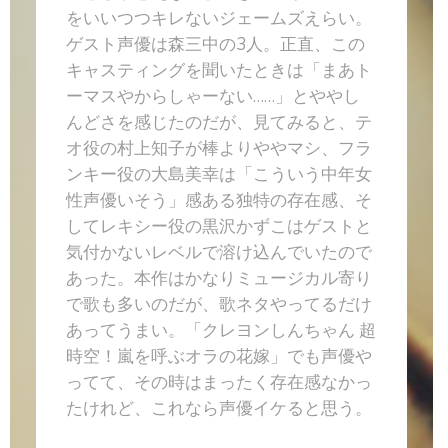
をいいつつキレないジェームズえらい。
ゲスト声優は森三中の3人。正直、この
キャスティングを聞いたときは「まあト
ーマスやからしゃーない……」とややし
んどさを感じたのだが、見てみると、テ
オ役の村上知子が棒よりややマシ、フラ
ンキー役の大島美幸は「こういう中年女
性声優いそう」感ある独特の存在感、そ
してレキシー役の黒沢かずこはゲストと
気付かないレベルで溶け込んでいたので
あった。本作はかなりミュージカル寄り
で歌も多いのだが、歌ネタやってるだけ
あってうまい。「クレヨンしんちゃん 超
時空！嵐を呼ぶオラの花嫁」でも声優や
ってて、その時はまったく存在感なかっ
たけれど、これなら声優イケると思う。