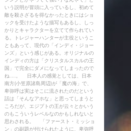
いう説明が冒頭に入っているし、初めて
敵を殺さざるを得なかったときにはショ
ックを受けたような描写もあるし、しっ
かりとキャラクターを立てて作られてい
る。トレジャーハンターが主役というこ
ともあって、現代の「インディ・ジョー
ンズ」という感じがある。オリジナルの
インディの方は「クリスタルスカルの王
国」で完全にダメになってしまったので
ね……。 日本人の感覚としては、日本
南方(小笠原諸島周辺)が「魔の海」で、
卑弥呼は実はそこに流されたのだという
話は「そんなアホな」と思ってしまうと
ころだが、エジプトの王が云々とかいう
のもこういうレベルなのかもしれないと
思わされる。 「ファースト・ミッショ
ン」の副題が付けられたように、卑弥呼