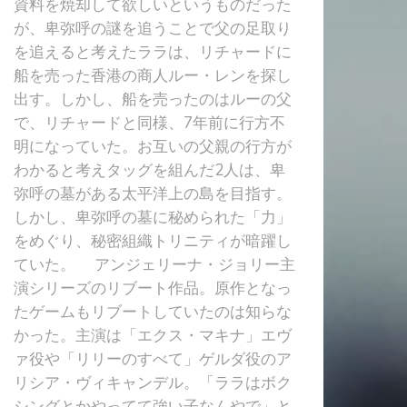
資料を焼却して欲しいというものだった
が、卑弥呼の謎を追うことで父の足取り
を追えると考えたララは、リチャードに
船を売った香港の商人ルー・レンを探し
出す。しかし、船を売ったのはルーの父
で、リチャードと同様、7年前に行方不
明になっていた。お互いの父親の行方が
わかると考えタッグを組んだ2人は、卑
弥呼の墓がある太平洋上の島を目指す。
しかし、卑弥呼の墓に秘められた「力」
をめぐり、秘密組織トリニティが暗躍し
ていた。 アンジェリーナ・ジョリー主
演シリーズのリブート作品。原作となっ
たゲームもリブートしていたのは知らな
かった。主演は「エクス・マキナ」エヴ
ァ役や「リリーのすべて」ゲルダ役のア
リシア・ヴィキャンデル。「ララはボク
シングとかやってて強い子なんやで」と