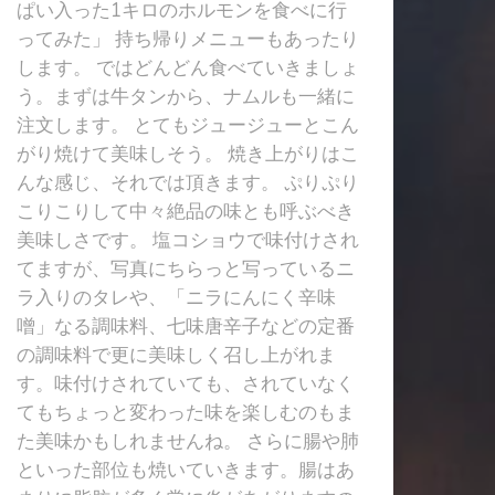
ぱい入った1キロのホルモンを食べに行
ってみた」 持ち帰りメニューもあったり
します。 ではどんどん食べていきましょ
う。まずは牛タンから、ナムルも一緒に
注文します。 とてもジュージューとこん
がり焼けて美味しそう。 焼き上がりはこ
んな感じ、それでは頂きます。 ぷりぷり
こりこりして中々絶品の味とも呼ぶべき
美味しさです。 塩コショウで味付けされ
てますが、写真にちらっと写っているニ
ラ入りのタレや、「ニラにんにく辛味
噌」なる調味料、七味唐辛子などの定番
の調味料で更に美味しく召し上がれま
す。味付けされていても、されていなく
てもちょっと変わった味を楽しむのもま
た美味かもしれませんね。 さらに腸や肺
といった部位も焼いていきます。腸はあ