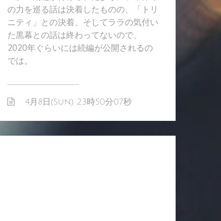
の力を巡る話は決着したものの、「トリ
ニティ」との決着、そしてララの気付い
た黒幕との話は終わってないので、
2020年ぐらいには続編が公開されるの
では。
4月8日(Sun) 23時50分07秒