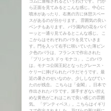
コムに通報されるというわけです。 門か
ら正面を見てみるとこんな感じ。中心に
噴水があったり、右奥の方に休憩スペー
スがあるのが分かります。 雰囲気の良い
ベンチもあります。 バラ園内の花をババ
ーッと一通り見てみるとこんな感じ。 こ
こからはそれぞれのバラを見ていきま
す。門を入って右手に咲いていた薄ピン
ク色のバラは、フランスで作出された
「プリンセス ドゥ モナコ」。このバラ
は、モナコ公国王妃となったグレース・
ケリーに捧げられたバラだそうです。最
近の暑さのせいなのか、少ししなびてい
たのが残念。 こちらは「金閣」。日本で
作出されたバラです。派手すぎない控え
めな黄色がこれはこれで良い感じの雰囲
気。 「デンティベス」。こちらはイギリ
スで作出されました。花びらの形は桜に