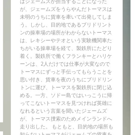
はジェームズが担当することになった
が、ジェームズをうらやんだトーマスは
未明のうちに貨車を牽いて出発してしま
う。しかし、目的地であるブリドリント
ンの操車場の場所がわからないトーマス
は、レキシーやテオという実験機関車た
ちがいる操車場を経て、製鉄所にたどり
着く。製鉄所で働くフランキーとハリケ
ーンは、2人だけでは仕事が大変なので
トーマスにずっと手伝ってもらうことを
思い付き、貨車を夜のうちにブリドリン
トンに運び、トーマスを製鉄所に閉じ込
める。一方、ソドー島ではいっこうに帰
ってこないトーマスを見つければ英雄に
なれるという言葉を聞いたジェームズ
が、トーマス捜索のためメインランドへ
走り出した。 もともと、目的地の場所も
知らないトーマスがジェームズの貨車を