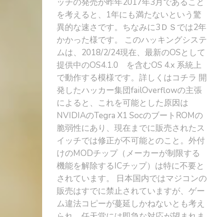
ッチの発売が昨年2017年3月であること
を考えると、1年にも満たないという驚
異的な速さです。ちなみに3ＤＳでは2年
かかった様です。 このハッキングシステ
ムは、2018/2/24現在、最新のOSとして
提供中のOS4.1.0 を含むOS 4.x 系統上
で動作する模様です。詳しくはコチラ 開
発したハッカー集団failOverflowの主張
によると、これを可能とした原因は
NVIDIAのTegra X1 SocのブートROMの
脆弱性にあり、現在までに販売されたス
イッチでは修正が不可能とのこと。外付
けのMODチップ（メーカーが制限する
機能を解除するICチップ）は特に不要と
されています。 日本国内ではマジコンの
販売はすでに禁止されていますが、ゲー
ム違法コピーが蔓延しかねないとも考え
られ、任天堂には即急な対応が望まれま