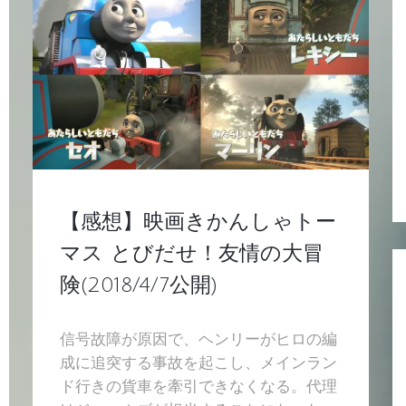
【感想】映画きかんしゃトー
マス とびだせ！友情の大冒
険(2018/4/7公開)
信号故障が原因で、ヘンリーがヒロの編
成に追突する事故を起こし、メインラン
ド行きの貨車を牽引できなくなる。代理