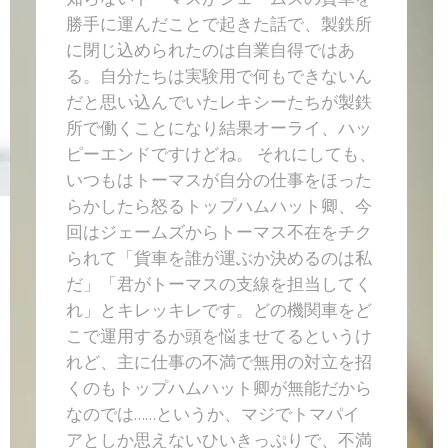
勝手に運んだことで起きた話で、製鉄所
に閉じ込められたのは自業自得ではあ
る。自分たちは実験用で何もできないん
だと思い込んでいたレキシーたちが製鉄
所で働くことになり結果オーライ、ハッ
ピーエンドですけどね。 それにしても、
いつもはトーマスが自分の仕事をほった
らかしたら怒るトップハムハット卿、今
回はジェームズからトーマス不在をチク
られて「貨車を誰が運ぶか決めるのは私
だ」「君がトーマスの支線を担当してく
れ」とキレッキレです。どの機関車をど
こで運用するか頭を悩ませてるというけ
れど、主に仕事の不満で無用の対立を招
くのもトップハムハット卿が無能だから
なのでは……というか、マジでトマパイ
アとしか思えないひいきっぷりで、不満