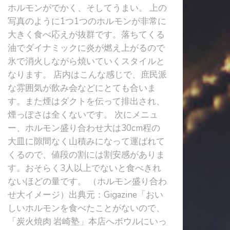
ホルモンがでかく、そしてうまい。 上の
写真のように1つ1つのホルモンが非常に
大きく食べ応えが抜群です。落ちてくる
油でダイナミックに炎が燃え上がるので
氷で消火しながら焼いていくスタイルと
なります。 店内はこんな感じで、庶民派
な雰囲気が飲み会などにとても合いま
す。また煙はダクトを伝って排出され、
煙っぽさは全くないです。 次にメニュ
ー、ホルモン盛り合わせ大は30cm程の
大皿に隙間なく山積みになって運ばれて
くるので、値段の割には割安感がありま
す。おそらく3人以上でないと食べきれ
ないほどの量です。 （ホルモン盛り合わ
せ大イメージ）出典元：Gigazine「おい
しいホルモンを食べたことがないので、
「炭火焼肉 岩崎塾」本店へボウルにいっ