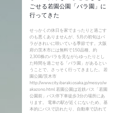
ごせる若園公園「バラ園」に
行ってきた
せっかくの休日を家でまったりと過ごす
のも悪くありませんが、5月の初旬はバ
ラがきれいに咲いている季節です。大阪
府の茨木市には無料で150品種、約
2,300株のバラを見ながらゆったりとし
た時間を過ごせる「バラ園」があるとい
うことで、さっそく行ってきました。 若
園公園/茨木市
http://www.city.ibaraki.osaka.jp/meisyo/w
akazono.html 若園公園は近鉄バス「若園
公園前」バス停下車徒歩3分の場所にあ
ります。 電車の駅が近くにないため、基
本的にバスで訪れたり、自動車で訪れて