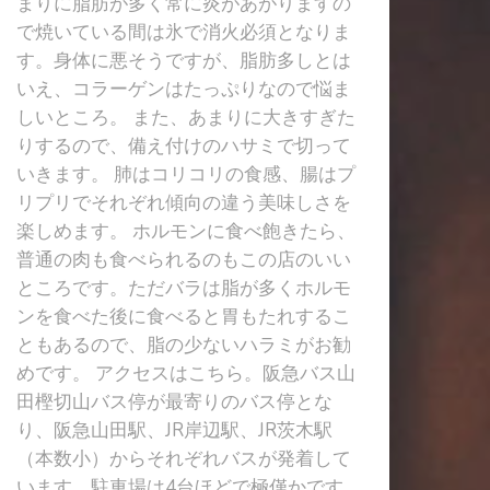
まりに脂肪が多く常に炎があがりますの
で焼いている間は氷で消火必須となりま
す。身体に悪そうですが、脂肪多しとは
いえ、コラーゲンはたっぷりなので悩ま
しいところ。 また、あまりに大きすぎた
りするので、備え付けのハサミで切って
いきます。 肺はコリコリの食感、腸はプ
リプリでそれぞれ傾向の違う美味しさを
楽しめます。 ホルモンに食べ飽きたら、
普通の肉も食べられるのもこの店のいい
ところです。ただバラは脂が多くホルモ
ンを食べた後に食べると胃もたれするこ
ともあるので、脂の少ないハラミがお勧
めです。 アクセスはこちら。阪急バス山
田樫切山バス停が最寄りのバス停とな
り、阪急山田駅、JR岸辺駅、JR茨木駅
（本数小）からそれぞれバスが発着して
います。駐車場は4台ほどで極僅かです